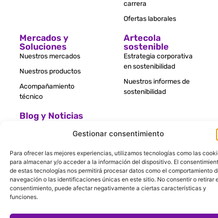
carrera
Ofertas laborales
Mercados y
Artecola
Soluciones
sostenible
Nuestros mercados
Estrategia corporativa
en sostenibilidad
Nuestros productos
Nuestros informes de
Acompañamiento
sostenibilidad
técnico
Blog y Noticias
Gestionar consentimiento
Contáctanos
Para ofrecer las mejores experiencias, utilizamos tecnologías como las cook
para almacenar y/o acceder a la información del dispositivo. El consentimien
de estas tecnologías nos permitirá procesar datos como el comportamiento 
navegación o las identificaciones únicas en este sitio. No consentir o retirar e
Aviso legal – Política
© Todos los
Multi
consentimiento, puede afectar negativamente a ciertas características y
de privacidad –
derechos
funciones.
Política de cookies
reservados