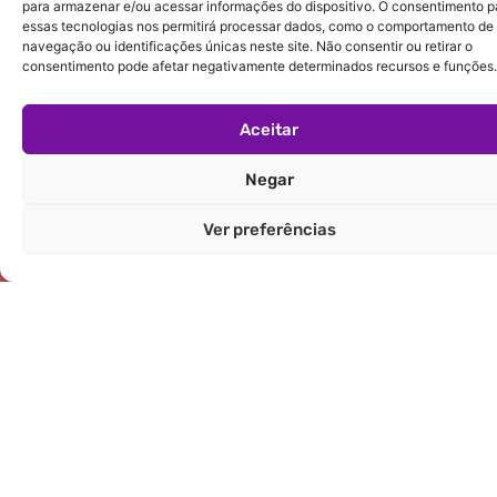
para armazenar e/ou acessar informações do dispositivo. O consentimento p
suas
essas tecnologias nos permitirá processar dados, como o comportamento de
navegação ou identificações únicas neste site. Não consentir ou retirar o
necessidades e
consentimento pode afetar negativamente determinados recursos e funções.
contribuam para
a melhoria de
Aceitar
seus processos
industriais.
Negar
Ver preferências
A visão de nossa equipe
técnica
Conheça nossa equipe, sua experiência,
seu compromisso e como eles
acompanham nossos clientes em todos
os desafios.